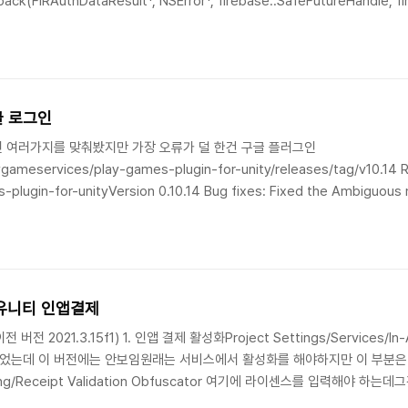
back(FIRAuthDataResult*, NSError*, firebase::SafeFutureHandle, fi
](auth_ios.mm.o) firebase::auth::AuthResultCallback(FIRAuth..
글 로그인
인 여러가지를 맞춰봤지만 가장 오류가 덜 한건 구글 플러그인
ygameservices/play-games-plugin-for-unity/releases/tag/v10.14 R
lugin-for-unityVersion 0.10.14 Bug fixes: Fixed the Ambiguous m
d GooglePlayGames.plugin not found error on Unity 2021.2. #287
ase 유니티 인앱결제
전 버전 2021.3.15f1) 1. 인앱 결제 활성화Project Settings/Services/I
이 있었는데 이 버전에는 안보임원래는 서비스에서 활성화를 해야하지만 이 부분
hasing/Receipt Validation Obfuscator 여기에 라이센스를 입력해야
설치하고 나니 제대로 다 생겼다. 2.라이센스키 복사 이후에 구글 콘솔 -> 수