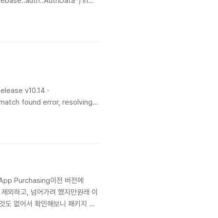
rebase::auth::AuthData*) in
elease v10.14 ·
atch found error, resolving
6 Fixed When using
n-App Purchasing이전 버전에
은 제외하고, 넘어가려 했지만원래 이
 하는데그것도 없어서 확인해보니 패키지 매
익 창출 설정 -> 라이센스 키 복