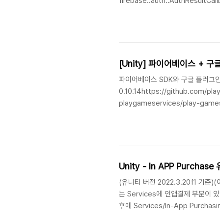
firebase::auth::AuthResultCall
libFirebaseCppAuth.a[arm64][6
[Unity] 파이어베이스 + 구
파이어베이스 SDK와 구글 플러그
0.10.14https://github.com/pla
playgameservices/play-games-p
the dependencies. #3088 Fixe
LoadScore..
Unity - In APP Purch
(유니티 버전 2022.3.20f1 기준)(이
는 Services에 인앱결제 부분
후에 Services/In-App Purc
니저에 인앱결제를 따로 설치해야했다.