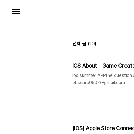
본문 바로가기
전체 글
(10)
IOS About - Game Creat
ios summer APPthe question a
obscure0507@gmail.com
[IOS] Apple Store Conne