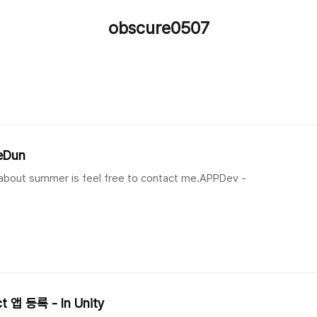
obscure0507
eDun
bout summer is feel free to contact me.​APPDev -
ct 앱 등록 - In Unity